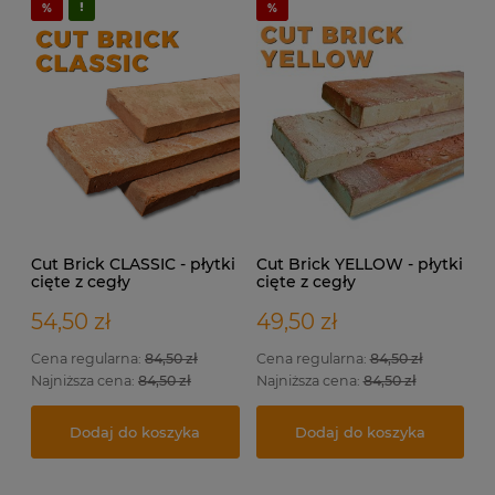
Cut Brick CLASSIC - płytki
Cut Brick YELLOW - płytki
cięte z cegły
cięte z cegły
rozbiórkowej na ścianę.
rozbiórkowej na elewację
i do wewnątrz.
54,50 zł
49,50 zł
Cena regularna:
84,50 zł
Cena regularna:
84,50 zł
Najniższa cena:
84,50 zł
Najniższa cena:
84,50 zł
Dodaj do koszyka
Dodaj do koszyka