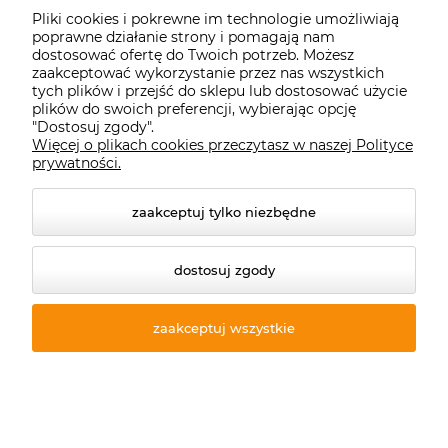
Pliki cookies i pokrewne im technologie umożliwiają
Andrzelina:
+48 733 453 773
poprawne działanie strony i pomagają nam
dostosować ofertę do Twoich potrzeb. Możesz
zaakceptować wykorzystanie przez nas wszystkich
Dział Hurtowy:
tych plików i przejść do sklepu lub dostosować użycie
plików do swoich preferencji, wybierając opcję
Jarek P.:
+48 533 736 831
"Dostosuj zgody".
Więcej o plikach cookies przeczytasz w naszej Polityce
Łukasz:
+48 791 217 333
prywatności.
Export:
zaakceptuj tylko niezbędne
Jarek:
+48 698 460 250
dostosuj zgody
Starecegly.com
zaakceptuj wszystkie
Płatności i dostawa
Moje konto