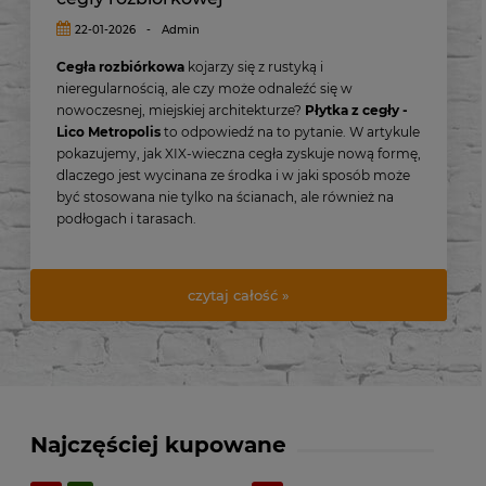
Lico Metropolis – nowy wymiar płytki z
cegły rozbiórkowej
22-01-2026
-
Admin
Cegła rozbiórkowa
kojarzy się z rustyką i
nieregularnością, ale czy może odnaleźć się w
nowoczesnej, miejskiej architekturze?
Płytka z cegły -
Lico Metropolis
to odpowiedź na to pytanie. W artykule
pokazujemy, jak XIX-wieczna cegła zyskuje nową formę,
dlaczego jest wycinana ze środka i w jaki sposób może
być stosowana nie tylko na ścianach, ale również na
podłogach i tarasach.
czytaj całość »
Najczęściej kupowane