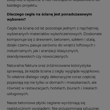
potrzebujesz większej ilości płytek z cegły na elewację
budynku, znajdziesz u nas rozwiązanie dopasowane do
każdego projektu.
Dlaczego cegła na ścianę jest ponadczasowym
wyborem?
Cegła na ścianę od lat pozostaje jednym z najchętniej
wybieranych materiałów wykończeniowych. Doskonale
komponuje się z drewnem, betonem, szkłem i stalą,
dzięki czemu pasuje zarówno do wnętrz loftowych i
industrialnych, jak i aranżacji klasycznych,
skandynawskich czy nowoczesnych.
Naturalna faktura oraz zróżnicowana kolorystyka
sprawiają, że każda ściana z cegły wygląda wyjątkowo.
To właśnie dlatego cegły dekoracyjne coraz częściej
pojawiają się nie tylko w domach i mieszkaniach, ale
również w restauracjach, hotelach, biurach i lokalach
usługowych.
Nasze betonowe płytki ceglane wyróżniają się