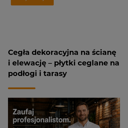
Na
Dodaj do koszyka
Cegła dekoracyjna na ścianę
i elewację – płytki ceglane na
podłogi i tarasy