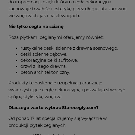
Oferujemy kompletne systemy montażowe oraz środki
do impregnacji, dzięki którym cegła dekoracyjna
zachowuje trwałość i estetykę przez długie lata zarówno
we wnętrzach, jak i na elewacjach.
Nie tylko cegła na ścianę
Poza płytkami ceglanymi oferujemy również:
rustykalne deski ścienne z drewna sosnowego,
deski ścienne dębowe,
dekoracyjne belki sufitowe,
drzwi z litego drewna,
beton architektoniczny.
Produkty te doskonale uzupełniają aranżacje
wykorzystujące cegłę dekoracyjną i pozwalają stworzyć
spójną stylistykę wnętrza.
Dlaczego warto wybrać Starecegly.com?
Od ponad 17 lat specjalizujemy się wyłącznie w
produkcji płytek ceglanych.