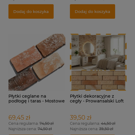
Cena regularna:
179,00 zł
Cena regularna:
57,70 zł
Najniższa cena:
149,00 zł
Najniższa cena:
57,70 zł
Dodaj do koszyka
Dodaj do koszyka
Płytki ceglane na
Płytki dekoracyjne z
podłogę i taras - Mostowe
cegły - Prowansalski Loft
69,45 zł
39,50 zł
Cena regularna:
74,50 zł
Cena regularna:
44,50 zł