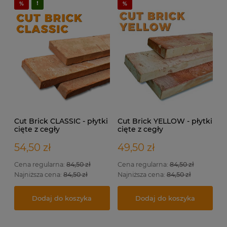
Cut Brick CLASSIC - płytki
Cut Brick YELLOW - płytki
cięte z cegły
cięte z cegły
rozbiórkowej na ścianę.
rozbiórkowej na elewację
i do wewnątrz.
54,50 zł
49,50 zł
Cena regularna:
84,50 zł
Cena regularna:
84,50 zł
Najniższa cena:
84,50 zł
Najniższa cena:
84,50 zł
Dodaj do koszyka
Dodaj do koszyka