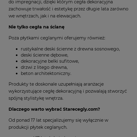
Oferujemy kompletne systemy montażowe oraz środki
do impregnacji, dzięki którym cegła dekoracyjna
zachowuje trwałość i estetykę przez długie lata zarówno
we wnętrzach, jak i na elewacjach.
Nie tylko cegła na ścianę
Poza płytkami ceglanymi oferujemy również:
rustykalne deski ścienne z drewna sosnowego,
deski ścienne dębowe,
dekoracyjne belki sufitowe,
drzwi z litego drewna,
beton architektoniczny.
Produkty te doskonale uzupełniają aranżacje
wykorzystujące cegłę dekoracyjną i pozwalają stworzyć
spójną stylistykę wnętrza.
Dlaczego warto wybrać Starecegly.com?
Od ponad 17 lat specjalizujemy się wyłącznie w
produkcji płytek ceglanych.