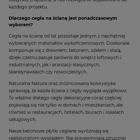
potrzebujesz większej ilości płytek z cegły na elewację
budynku, znajdziesz u nas rozwiązanie dopasowane do
każdego projektu.
Dlaczego cegła na ścianę jest ponadczasowym
wyborem?
Cegła na ścianę od lat pozostaje jednym z najchętniej
wybieranych materiałów wykończeniowych. Doskonale
komponuje się z drewnem, betonem, szkłem i stalą,
dzięki czemu pasuje zarówno do wnętrz loftowych i
industrialnych, jak i aranżacji klasycznych,
skandynawskich czy nowoczesnych.
Naturalna faktura oraz zróżnicowana kolorystyka
sprawiają, że każda ściana z cegły wygląda wyjątkowo.
To właśnie dlatego cegły dekoracyjne coraz częściej
pojawiają się nie tylko w domach i mieszkaniach, ale
również w restauracjach, hotelach, biurach i lokalach
usługowych.
Nasze betonowe płytki ceglane wyróżniają się