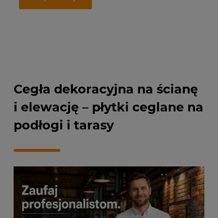
Najniższa cena:
79,00 zł
Na
Dodaj do koszyka
Cegła dekoracyjna na ścianę
i elewację – płytki ceglane na
podłogi i tarasy