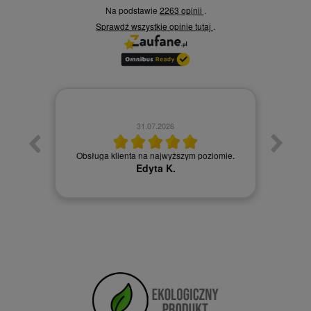
Ocena średnia 4.8 na 5
Na podstawie
2263 opinii
.
Sprawdź wszystkie opinie
tutaj
.
30.07.2026
omie.
Obsługa klienta na najwyższym poziomie
Je
Karolina R.