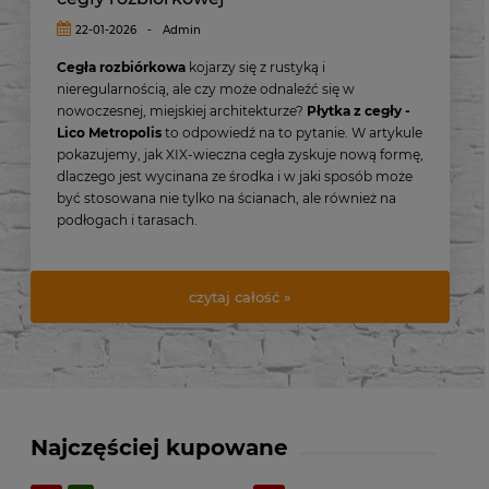
Lico Metropolis – nowy wymiar płytki z
cegły rozbiórkowej
22-01-2026
-
Admin
Cegła rozbiórkowa
kojarzy się z rustyką i
nieregularnością, ale czy może odnaleźć się w
nowoczesnej, miejskiej architekturze?
Płytka z cegły -
Lico Metropolis
to odpowiedź na to pytanie. W artykule
pokazujemy, jak XIX-wieczna cegła zyskuje nową formę,
dlaczego jest wycinana ze środka i w jaki sposób może
być stosowana nie tylko na ścianach, ale również na
podłogach i tarasach.
czytaj całość »
Najczęściej kupowane