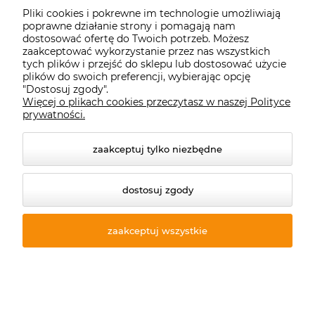
Pliki cookies i pokrewne im technologie umożliwiają
Andrzelina:
+48 733 453 773
poprawne działanie strony i pomagają nam
dostosować ofertę do Twoich potrzeb. Możesz
zaakceptować wykorzystanie przez nas wszystkich
Dział Hurtowy:
tych plików i przejść do sklepu lub dostosować użycie
plików do swoich preferencji, wybierając opcję
Jarek P.:
+48 533 736 831
"Dostosuj zgody".
Więcej o plikach cookies przeczytasz w naszej Polityce
Łukasz:
+48 791 217 333
prywatności.
Export:
zaakceptuj tylko niezbędne
Jarek:
+48 698 460 250
dostosuj zgody
Starecegly.com
zaakceptuj wszystkie
Płatności i dostawa
Moje konto